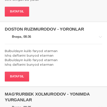
Qo'shiqlar
matni
BATAFSIL
admin
9
0
DOSTON RUZIMURODOV - YORONLAR
Вчера, 08:36
Bulbuldayin kulib faryod etarman
Ishq daftarini bunyod etarman
Bulbuldayin kulib faryod etarman
Qo'shiqlar
Ishq daftarini bunyod etarman
matni
admin
BATAFSIL
2
0
MAG’RURBEK XOLMURODOV - YONIMDA
YURGANLAR