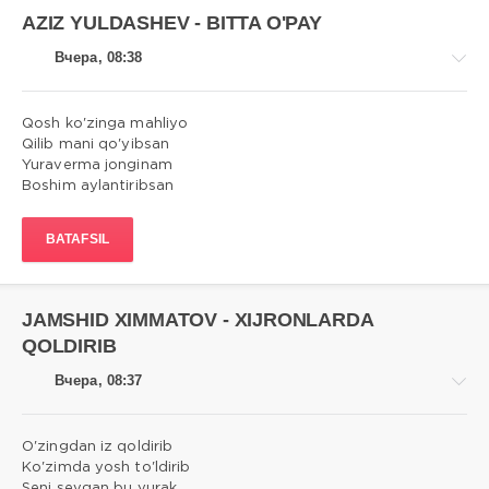
AZIZ YULDASHEV - BITTA O'PAY
Вчера, 08:38
Qosh ko'zinga mahliyo
Qilib mani qo'yibsan
Yuraverma jonginam
Qo'shiqlar
Boshim aylantiribsan
matni
admin
BATAFSIL
12
0
JAMSHID XIMMATOV - XIJRONLARDA
QOLDIRIB
Вчера, 08:37
O'zingdan iz qoldirib
Ko'zimda yosh to'ldirib
Seni sevgan bu yurak