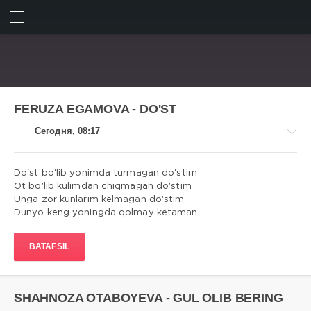
ИСКАТЬ
ВОЙТИ
FERUZA EGAMOVA - DO'ST
Сегодня, 08:17
Do'st bo'lib yonimda turmagan do'stim
Ot bo'lib kulimdan chiqmagan do'stim
Unga zor kunlarim kelmagan do'stim
Qo'shiqlar
Dunyo keng yoningda qolmay ketaman
matni
admin
BATAFSIL
3
0
SHAHNOZA OTABOYEVA - GUL OLIB BERING