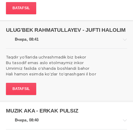
admin
BATAFSIL
2
0
ULUG'BEK RAHMATULLAYEV - JUFTI HALOLIM
Вчера, 08:41
Taqdir yo'llarida uchrashmadik biz bekor
Bu tasodif emas aslo etolmaymiz inkor
Umrimiz faslida o'shanda boshlandi bahor
Qo'shiqlar
Hali hamon esimda ko'zlar to'qnashgani il bor
matni
admin
BATAFSIL
6
0
MUZIK AKA - ERKAK PULSIZ
Вчера, 08:40