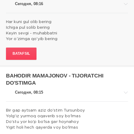
Сегодня, 08:16
Har kuni gul olib bering
Ichiga pul solib bering
Keyin sevgi - muhabbatni
Qo'shiqlar
Yor o'zimga qo'yib bering
matni
admin
BATAFSIL
5
0
BAHODIR MAMAJONOV - TIJORATCHI
DO'STIMGA
Сегодня, 08:15
Bir gap aytsam aziz do'stim Tursunboy
Yolg'iz yurmoq oqaverib soy bo'lmas
Do'stu yor ko'p bo'lsa gar hoynahoy
Qo'shiqlar
Yigit holi hech qayerda voy bo'lmas
matni