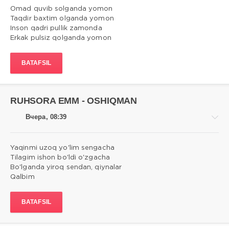
Omad quvib solganda yomon
Taqdir baxtim olganda yomon
Inson qadri pullik zamonda
Qo'shiqlar
Erkak pulsiz qolganda yomon
matni
admin
BATAFSIL
2
0
RUHSORA EMM - OSHIQMAN
Вчера, 08:39
Yaqinmi uzoq yo'lim sengacha
Tilagim ishon bo'ldi o'zgacha
Bo'lganda yiroq sendan, qiynalar
Qo'shiqlar
Qalbim
matni
admin
BATAFSIL
1
0